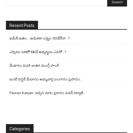
Recent Posts
ఖమేనీ ఖతం.. అమెరికా లక్ష్యం నెరవేరేనా..?
ఎన్నికల బరిలో నిలిచే అభ్యర్థులు ఎవరో..?
మేడారం మహా జాతర మంగ్లీ సాంగ్
ఇంటి వద్దకే మేడారం అమ్మవార్ల బంగారం ప్రసాదం..
Pawan Kalyan: ఇచ్చిన మాట ప్రకారం పవన్ కల్యాణ్..
Categories