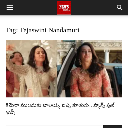
Tag: Tejaswini Nandamuri
కెమెరా ముందుకు బాలయ్య చిన్న కూతురు.. ఫ్యాన్స్ ఫుల్
ఖుషీ