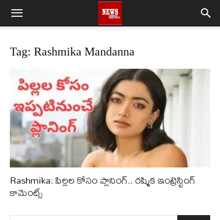
Tag: Rashmika Mandanna
Rashmika: పిల్లల కోసం ప్లానింగ్.. రష్మిక ఇంట్రెస్టింగ్
కామెంట్స్