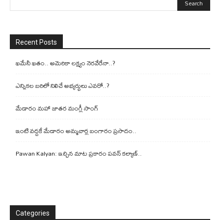
Recent Posts
ఖమేనీ ఖతం.. అమెరికా లక్ష్యం నెరవేరేనా..?
ఎన్నికల బరిలో నిలిచే అభ్యర్థులు ఎవరో..?
మేడారం మహా జాతర మంగ్లీ సాంగ్
ఇంటి వద్దకే మేడారం అమ్మవార్ల బంగారం ప్రసాదం..
Pawan Kalyan: ఇచ్చిన మాట ప్రకారం పవన్ కల్యాణ్..
Categories