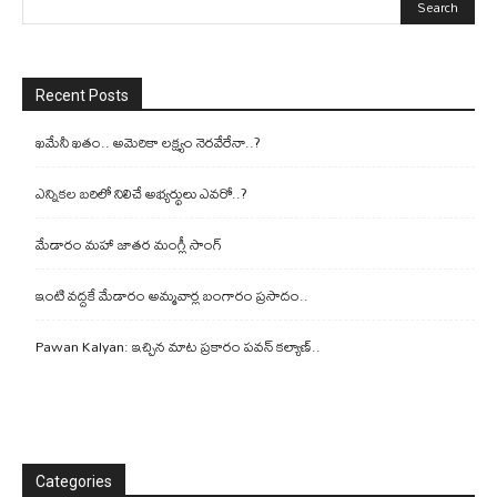
Recent Posts
ఖమేనీ ఖతం.. అమెరికా లక్ష్యం నెరవేరేనా..?
ఎన్నికల బరిలో నిలిచే అభ్యర్థులు ఎవరో..?
మేడారం మహా జాతర మంగ్లీ సాంగ్
ఇంటి వద్దకే మేడారం అమ్మవార్ల బంగారం ప్రసాదం..
Pawan Kalyan: ఇచ్చిన మాట ప్రకారం పవన్ కల్యాణ్..
Categories