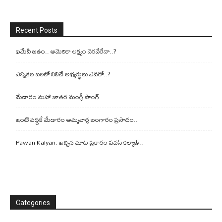
Recent Posts
ఖమేనీ ఖతం.. అమెరికా లక్ష్యం నెరవేరేనా..?
ఎన్నికల బరిలో నిలిచే అభ్యర్థులు ఎవరో..?
మేడారం మహా జాతర మంగ్లీ సాంగ్
ఇంటి వద్దకే మేడారం అమ్మవార్ల బంగారం ప్రసాదం..
Pawan Kalyan: ఇచ్చిన మాట ప్రకారం పవన్ కల్యాణ్..
Categories
Categories