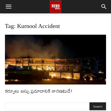
Tag: Kurnool Accident
కర్నూలు బస్సు ప్రమాదానికి కారణమిదే!