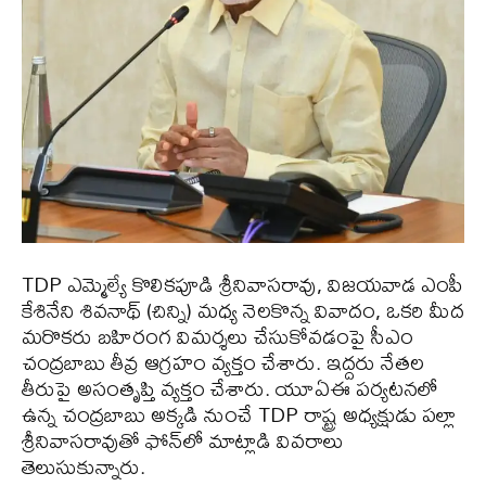
TDP ఎమ్మెల్యే కొలికపూడి శ్రీనివాసరావు, విజయవాడ ఎంపీ
కేశినేని శివనాథ్‌ (చిన్ని) మధ్య నెలకొన్న వివాదం, ఒకరి మీద
మరొకరు బహిరంగ విమర్శలు చేసుకోవడంపై సీఎం
చంద్రబాబు తీవ్ర ఆగ్రహం వ్యక్తం చేశారు. ఇద్దరు నేతల
తీరుపై అసంతృప్తి వ్యక్తం చేశారు. యూఏఈ పర్యటనలో
ఉన్న చంద్రబాబు అక్కడి నుంచే TDP రాష్ట్ర అధ్యక్షుడు పల్లా
శ్రీనివాసరావుతో ఫోన్‌లో మాట్లాడి వివరాలు
తెలుసుకున్నారు.