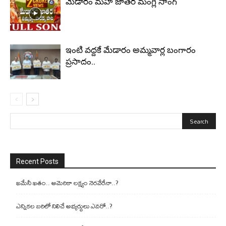
మేడారం మహా జాతర మంగ్లీ సాంగ్
ఇంటి వద్దకే మేడారం అమ్మవార్ల బంగారం
ప్రసాదం..
Recent Posts
ఖమేనీ ఖతం.. అమెరికా లక్ష్యం నెరవేరేనా..?
ఎన్నికల బరిలో నిలిచే అభ్యర్థులు ఎవరో..?