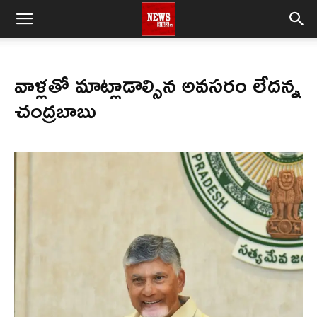
వాళ్లతో మాట్లాడాల్సిన అవసరం లేదన్న
చంద్రబాబు