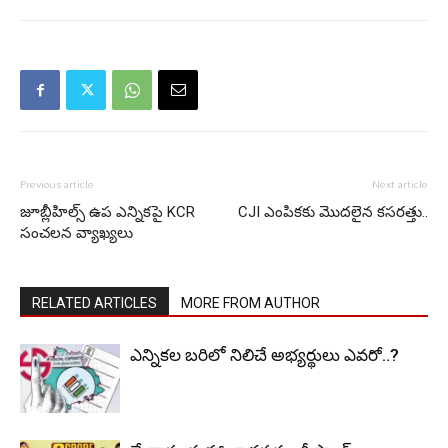
Previous article
Next article
జూబ్లీహిల్స్ ఉప ఎన్నికపై KCR
CJI ఎంపికకు మొదలైన కసరత్తు..
సంచలన వ్యాఖ్యలు
RELATED ARTICLES
MORE FROM AUTHOR
ఎన్నికల బరిలో నిలిచే అభ్యర్థులు ఎవరో..?