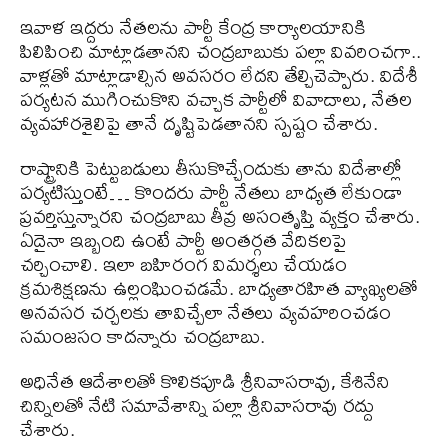
ఇవాళ ఇద్దరు నేతలను పార్టీ కేంద్ర కార్యాలయానికి
పిలిపించి మాట్లాడతానని చంద్రబాబుకు పల్లా వివరించగా..
వాళ్లతో మాట్లాడాల్సిన అవసరం లేదని తేల్చిచెప్పారు. విదేశీ
పర్యటన ముగించుకొని వచ్చాక పార్టీలో వివాదాలు, నేతల
వ్యవహారశైలిపై తానే దృష్టిపెడతానని స్పష్టం చేశారు.
రాష్ట్రానికి పెట్టుబడులు తీసుకొచ్చేందుకు తాను విదేశాల్లో
పర్యటిస్తుంటే… కొందరు పార్టీ నేతలు బాధ్యత లేకుండా
ప్రవర్తిస్తున్నారని చంద్రబాబు తీవ్ర అసంతృప్తి వ్యక్తం చేశారు.
ఏదైనా ఇబ్బంది ఉంటే పార్టీ అంతర్గత వేదికలపై
చర్చించాలి. ఇలా బహిరంగ విమర్శలు చేయడం
క్రమశిక్షణను ఉల్లంఘించడమే. బాధ్యతారహిత వ్యాఖ్యలతో
అనవసర చర్చలకు తావిచ్చేలా నేతలు వ్యవహరించడం
సమంజసం కాదన్నారు చంద్రబాబు.
అధినేత ఆదేశాలతో కొలికపూడి శ్రీనివాసరావు, కేశినేని
చిన్నిలతో నేటి సమావేశాన్ని పల్లా శ్రీనివాసరావు రద్దు
చేశారు.