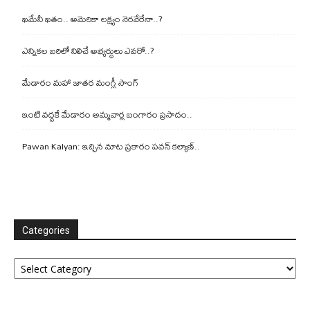
ఖమేనీ ఖతం.. అమెరికా లక్ష్యం నెరవేరేనా..?
ఎన్నికల బరిలో నిలిచే అభ్యర్థులు ఎవరో..?
మేడారం మహా జాతర మంగ్లీ సాంగ్
ఇంటి వద్దకే మేడారం అమ్మవార్ల బంగారం ప్రసాదం..
Pawan Kalyan: ఇచ్చిన మాట ప్రకారం పవన్ కల్యాణ్..
Categories
Categories