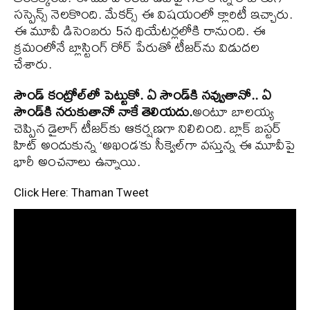
సస్పెన్స్ నెలకొంది. మేకర్స్ ఈ విషయంలో క్లారిటీ ఇచ్చారు.
ఈ మూవీ డిసెంబరు 5న థియేటర్లలోకి రానుంది. ఈ
క్రమంలోనే బ్లాస్టింగ్‌ రోర్‌ పేరుతో టీజర్‌ను విడుదల
చేశారు.
సౌండ్‌ కంట్రోల్‌లో పెట్టుకో. ఏ సౌండ్‌కి నవ్వుతానో.. ఏ
సౌండ్‌కి నరుకుతానో నాకే తెలియదు.
అంటూ బాలయ్య
చెప్పిన డైలాగ్‌ టీజర్‌కు ఆకర్షణగా నిలిచింది. బ్లాక్ బస్టర్
హిట్ అందుకున్న ‘అఖండ’కు సీక్వెల్‌గా వస్తున్న ఈ మూవీపై
భారీ అంచనాలు ఉన్నాయి.
Click Here: Thaman Tweet