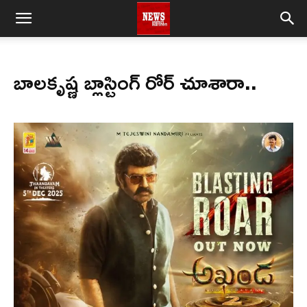
బాలకృష్ణ బ్లాస్టింగ్‌ రోర్‌ చూశారా..