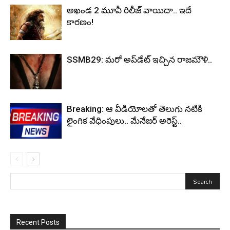
అఖండ 2 మూవీ రిలీజ్ వాయిదా.. ఇదే
కారణం!
SSMB29: మరో అప్‌డేట్ ఇచ్చిన రాజమౌళి..
Breaking: ఆ వీడియోలతో తెలుగు నటికి
లైంగిక వేధింపులు.. మేనేజర్ అరెస్ట్..
Recent Posts