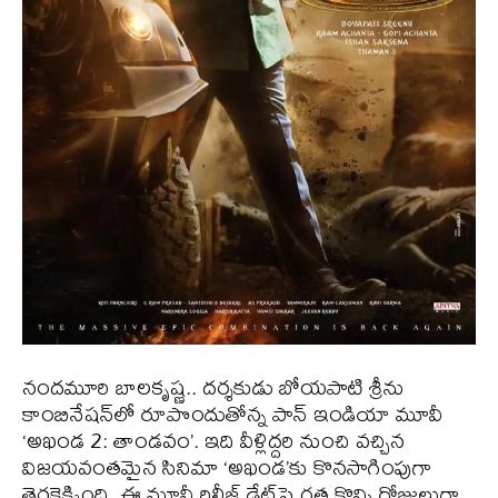
నందమూరి బాలకృష్ణ.. దర్శకుడు బోయపాటి శ్రీను
కాంబినేషన్‌లో రూపొందుతోన్న పాన్‌ ఇండియా మూవీ
‘అఖండ 2: తాండవం’. ఇది వీళ్లిద్దరి నుంచి వచ్చిన
విజయవంతమైన సినిమా ‘అఖండ’కు కొనసాగింపుగా
తెరకెక్కింది. ఈ మూవీ రిలీజ్ డేట్‌పై గత కొన్ని రోజులుగా