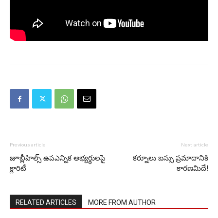
Previous article
Next article
జూబ్లీహిల్స్ ఉపఎన్నిక అభ్యర్థులపై
కర్నూలు బస్సు ప్రమాదానికి
క్లారిటీ
కారణమిదే!
RELATED ARTICLES
MORE FROM AUTHOR