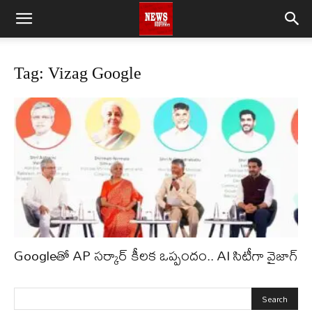
Tag: Vizag Google
Googleతో AP సర్కార్ కీలక ఒప్పందం.. AI సిటీగా వైజాగ్