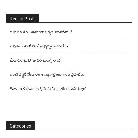
Recent Posts
ఖమేనీ ఖతం.. అమెరికా లక్ష్యం నెరవేరేనా..?
ఎన్నికల బరిలో నిలిచే అభ్యర్థులు ఎవరో..?
మేడారం మహా జాతర మంగ్లీ సాంగ్
ఇంటి వద్దకే మేడారం అమ్మవార్ల బంగారం ప్రసాదం..
Pawan Kalyan: ఇచ్చిన మాట ప్రకారం పవన్ కల్యాణ్..
Categories
Categories