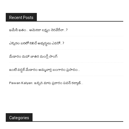
Recent Posts
ఖమేనీ ఖతం.. అమెరికా లక్ష్యం నెరవేరేనా..?
ఎన్నికల బరిలో నిలిచే అభ్యర్థులు ఎవరో..?
మేడారం మహా జాతర మంగ్లీ సాంగ్
ఇంటి వద్దకే మేడారం అమ్మవార్ల బంగారం ప్రసాదం..
Pawan Kalyan: ఇచ్చిన మాట ప్రకారం పవన్ కల్యాణ్..
Categories
Categories