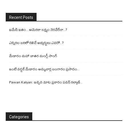
Recent Posts
ఖమేనీ ఖతం.. అమెరికా లక్ష్యం నెరవేరేనా..?
ఎన్నికల బరిలో నిలిచే అభ్యర్థులు ఎవరో..?
మేడారం మహా జాతర మంగ్లీ సాంగ్
ఇంటి వద్దకే మేడారం అమ్మవార్ల బంగారం ప్రసాదం..
Pawan Kalyan: ఇచ్చిన మాట ప్రకారం పవన్ కల్యాణ్..
Categories
Categories