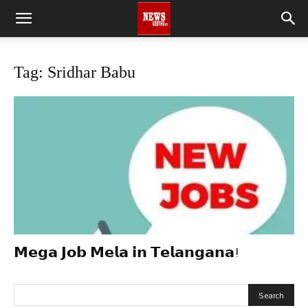
Tag: Sridhar Babu
𝗠𝗲𝗴𝗮 𝗝𝗼𝗯 𝗠𝗲𝗹𝗮 𝗶𝗻 𝗧𝗲𝗹𝗮𝗻𝗴𝗮𝗻𝗮!