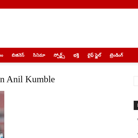
యం
బిజినెస్
సినిమా
స్పోర్ట్స్
భక్తి
లైఫ్ స్టైల్
ట్రెండింగ్
in Anil Kumble