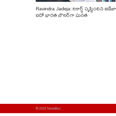
Ravindra Jadeja: రికార్డ్ సృష్టించిన జడేజా
ఐదో భారత బౌలర్‌గా ఘనత
© 2025 NewsBuz