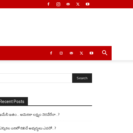
Recent Posts
ఖమేనీ ఖతం.. అమెరికా లక్ష్యం నెరవేరేనా..?
ఎన్నికల బరిలో నిలిచే అభ్యర్థులు ఎవరో..?