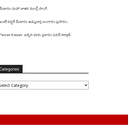
మేడారం మహా జాతర మంగ్లీ సాంగ్
ఇంటి వద్దకే మేడారం అమ్మవార్ల బంగారం ప్రసాదం..
Pawan Kalyan: ఇచ్చిన మాట ప్రకారం పవన్ కల్యాణ్..
Categories
tegories