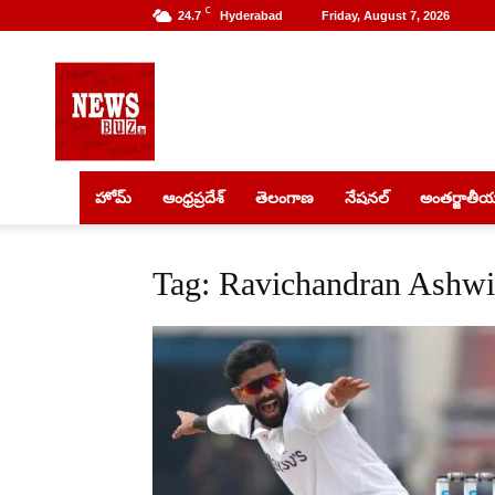
C
24.7
Hyderabad
Friday, August 7, 2026
NewsBuz
హోమ్
ఆంధ్రప్రదేశ్
తెలంగాణ
నేషనల్
అంతర్జాతీ
Tag: Ravichandran Ashw