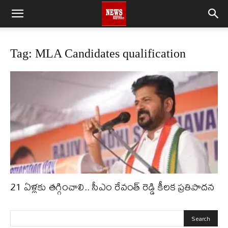
Tag: MLA Candidates qualification
21 ఏళ్లకు తగ్గించాలి.. సీఎం రేవంత్ రెడ్డి కీలక ప్రతిపాదన