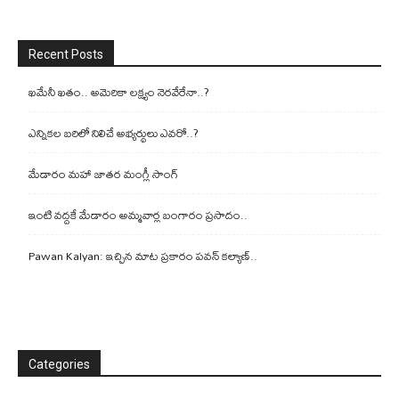
Recent Posts
ఖమేనీ ఖతం.. అమెరికా లక్ష్యం నెరవేరేనా..?
ఎన్నికల బరిలో నిలిచే అభ్యర్థులు ఎవరో..?
మేడారం మహా జాతర మంగ్లీ సాంగ్
ఇంటి వద్దకే మేడారం అమ్మవార్ల బంగారం ప్రసాదం..
Pawan Kalyan: ఇచ్చిన మాట ప్రకారం పవన్ కల్యాణ్..
Categories
Categories