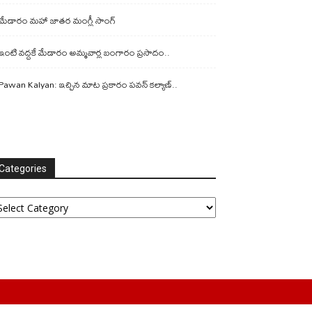
మేడారం మహా జాతర మంగ్లీ సాంగ్
ఇంటి వద్దకే మేడారం అమ్మవార్ల బంగారం ప్రసాదం..
Pawan Kalyan: ఇచ్చిన మాట ప్రకారం పవన్ కల్యాణ్..
Categories
tegories