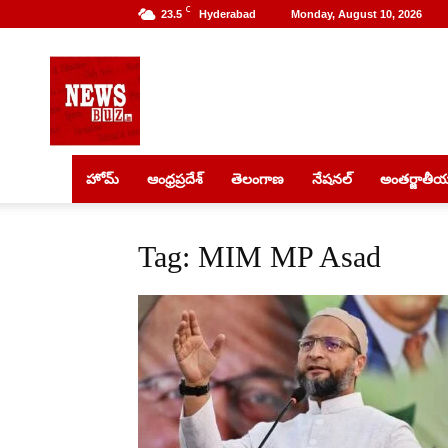
C
23.5
Hyderabad
Monday, August 10, 2026
NewsBuz
హోమ్
ఆంధ్రప్రదేశ్
తెలంగాణ
నేషనల్
అంతర్జాతీ
Tag: MIM MP Asad