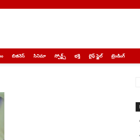
యం
బిజినెస్
సినిమా
స్పోర్ట్స్
భక్తి
లైఫ్ స్టైల్
ట్రెండింగ్