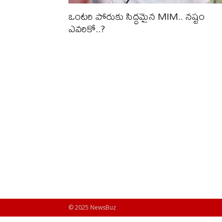
ఒంటరి పోరుకు సిద్ధమైన MIM.. నష్టం
ఎవరికో..?
© 2025 NewsBuz