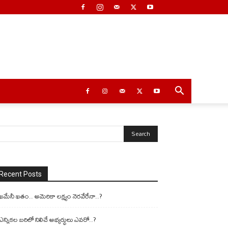
Recent Posts
ఖమేనీ ఖతం.. అమెరికా లక్ష్యం నెరవేరేనా..?
ఎన్నికల బరిలో నిలిచే అభ్యర్థులు ఎవరో..?