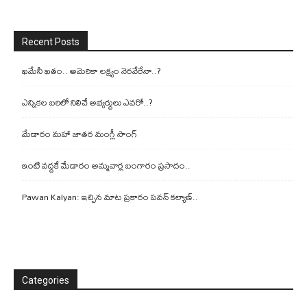
Recent Posts
ఖమేనీ ఖతం.. అమెరికా లక్ష్యం నెరవేరేనా..?
ఎన్నికల బరిలో నిలిచే అభ్యర్థులు ఎవరో..?
మేడారం మహా జాతర మంగ్లీ సాంగ్
ఇంటి వద్దకే మేడారం అమ్మవార్ల బంగారం ప్రసాదం..
Pawan Kalyan: ఇచ్చిన మాట ప్రకారం పవన్ కల్యాణ్..
Categories
Categories