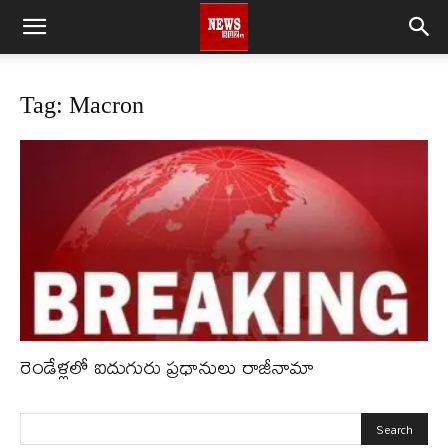
Tag: Macron
రెండేళ్లలో ఐదుగురు ప్రధానులు రాజీనామా