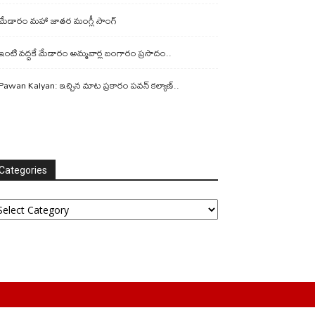
మేడారం మహా జాతర మంగ్లీ సాంగ్
ఇంటి వద్దకే మేడారం అమ్మవార్ల బంగారం ప్రసాదం..
Pawan Kalyan: ఇచ్చిన మాట ప్రకారం పవన్ కల్యాణ్..
Categories
tegories