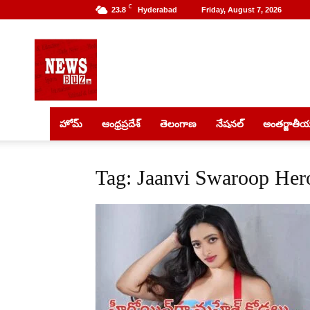
C
23.8
Hyderabad
Friday, August 7, 2026
NewsBuz
హోమ్
ఆంధ్రప్రదేశ్
తెలంగాణ
నేషనల్
అంతర్జాతీ
Tag: Jaanvi Swaroop Her