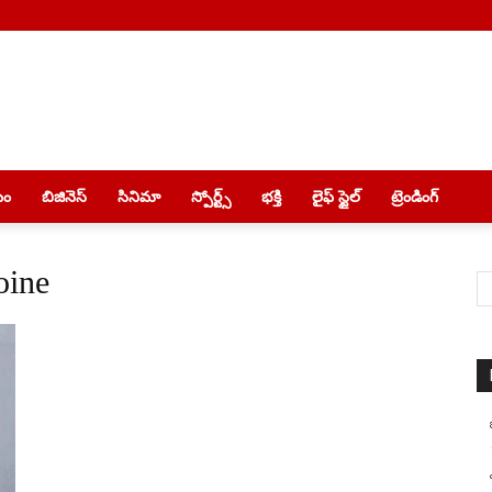
యం
బిజినెస్
సినిమా
స్పోర్ట్స్
భక్తి
లైఫ్ స్టైల్
ట్రెండింగ్
oine