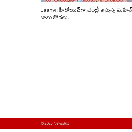
Jaanvi: హీరోయిన్‌గా ఎంట్రీ ఇస్తున్న మహేశ
బాబు కోడలు..
© 2025 NewsBuz