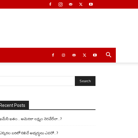
Recent Posts
ఖమేనీ ఖతం.. అమెరికా లక్ష్యం నెరవేరేనా..?
ఎన్నికల బరిలో నిలిచే అభ్యర్థులు ఎవరో..?