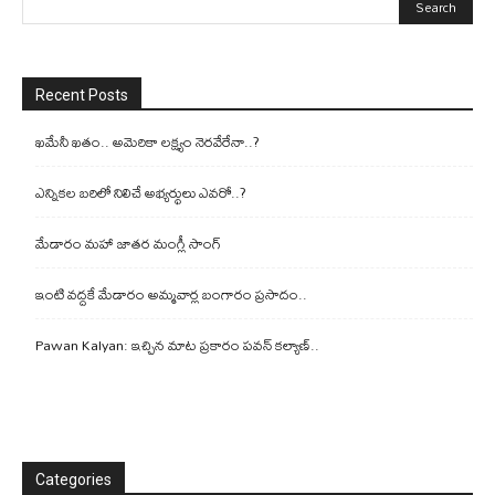
Recent Posts
ఖమేనీ ఖతం.. అమెరికా లక్ష్యం నెరవేరేనా..?
ఎన్నికల బరిలో నిలిచే అభ్యర్థులు ఎవరో..?
మేడారం మహా జాతర మంగ్లీ సాంగ్
ఇంటి వద్దకే మేడారం అమ్మవార్ల బంగారం ప్రసాదం..
Pawan Kalyan: ఇచ్చిన మాట ప్రకారం పవన్ కల్యాణ్..
Categories