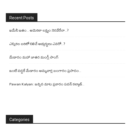
Recent Posts
ఖమేనీ ఖతం.. అమెరికా లక్ష్యం నెరవేరేనా..?
ఎన్నికల బరిలో నిలిచే అభ్యర్థులు ఎవరో..?
మేడారం మహా జాతర మంగ్లీ సాంగ్
ఇంటి వద్దకే మేడారం అమ్మవార్ల బంగారం ప్రసాదం..
Pawan Kalyan: ఇచ్చిన మాట ప్రకారం పవన్ కల్యాణ్..
Categories
Categories