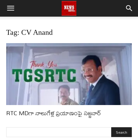
Tag: CV Anand
RTC MDగా నాలుగేళ్ల ప్రయాణంపై సజ్జనార్