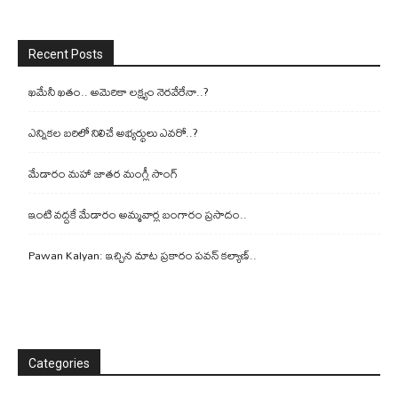
Recent Posts
ఖమేనీ ఖతం.. అమెరికా లక్ష్యం నెరవేరేనా..?
ఎన్నికల బరిలో నిలిచే అభ్యర్థులు ఎవరో..?
మేడారం మహా జాతర మంగ్లీ సాంగ్
ఇంటి వద్దకే మేడారం అమ్మవార్ల బంగారం ప్రసాదం..
Pawan Kalyan: ఇచ్చిన మాట ప్రకారం పవన్ కల్యాణ్..
Categories
Categories