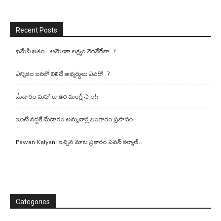
Recent Posts
ఖమేనీ ఖతం.. అమెరికా లక్ష్యం నెరవేరేనా..?
ఎన్నికల బరిలో నిలిచే అభ్యర్థులు ఎవరో..?
మేడారం మహా జాతర మంగ్లీ సాంగ్
ఇంటి వద్దకే మేడారం అమ్మవార్ల బంగారం ప్రసాదం..
Pawan Kalyan: ఇచ్చిన మాట ప్రకారం పవన్ కల్యాణ్..
Categories
Categories