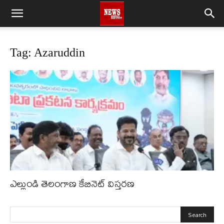
Tag: Azaruddin
ఎల్లుండి తెలంగాణ కేబినెట్ విస్తరణ