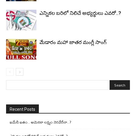
ఎన్నికల బరిలో నిలిచే అభ్యర్థులు ఎవరో..?
మేడారం మహా జాతర మంగ్లీ సాంగ్
Recent Posts
ఖమేనీ ఖతం.. అమెరికా లక్ష్యం నెరవేరేనా..?
ఎన్నికల బరిలో నిలిచే అభ్యర్థులు ఎవరో..?