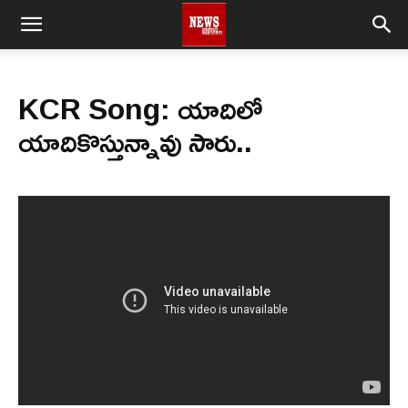
KCR Song: యాదిలో
యాదికొస్తున్నావు సారు..