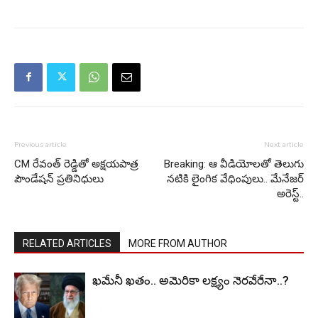
Previous article
Next article
CM రేవంత్ రెడ్డితో అక్షయపాత్ర
Breaking: ఆ వీడియోలతో తెలుగు
పౌండేషన్ ప్రతినిధులు
నటికి లైంగిక వేధింపులు.. మేనేజర్
అరెస్ట్..
RELATED ARTICLES
MORE FROM AUTHOR
ఖమేనీ ఖతం.. అమెరికా లక్ష్యం నెరవేరేనా..?