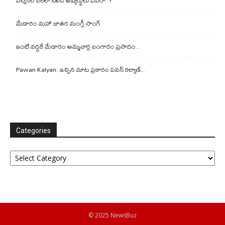
మేడారం మహా జాతర మంగ్లీ సాంగ్
ఇంటి వద్దకే మేడారం అమ్మవార్ల బంగారం ప్రసాదం..
Pawan Kalyan: ఇచ్చిన మాట ప్రకారం పవన్ కల్యాణ్..
Categories
Categories
© 2025 NewsBuz