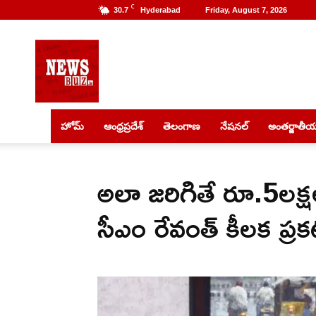
C
30.7
Hyderabad
Friday, August 7, 2026
NewsBuz
హోమ్
ఆంధ్రప్రదేశ్
తెలంగాణ
నేషనల్
అంతర్జాతీ
అలా జరిగితే రూ.5లక్ష
సీఎం రేవంత్ కీలక ప్ర