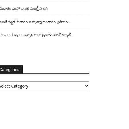
మేడారం మహా జాతర మంగ్లీ సాంగ్
ఇంటి వద్దకే మేడారం అమ్మవార్ల బంగారం ప్రసాదం..
Pawan Kalyan: ఇచ్చిన మాట ప్రకారం పవన్ కల్యాణ్..
Categories
tegories