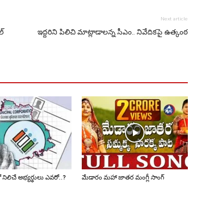
Next article
ల్
ఇద్దరిని పిలిచి మాట్లాడాలన్న సీఎం.. నివేదికపై ఉత్కంఠ
 నిలిచే అభ్యర్థులు ఎవరో..?
మేడారం మహా జాతర మంగ్లీ సాంగ్