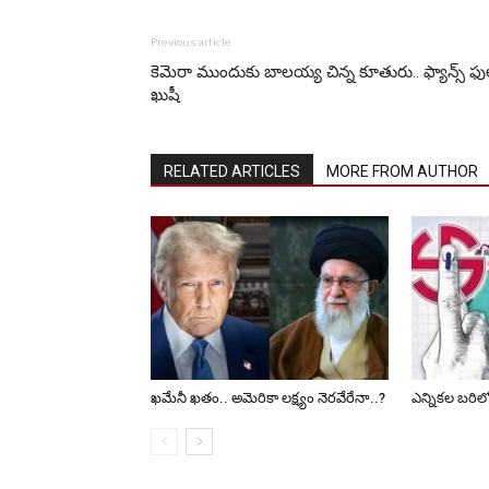
Previous article
కెమెరా ముందుకు బాలయ్య చిన్న కూతురు.. ఫ్యాన్స్ ఫు
ఖుషీ
RELATED ARTICLES
MORE FROM AUTHOR
ఖమేనీ ఖతం.. అమెరికా లక్ష్యం నెరవేరేనా..?
ఎన్నికల బరిలో