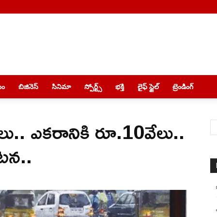
యం
బిజినెస్
సినిమా
స్పోర్ట్స్
భక్తి
లైఫ్ స్టైల్
ట్రెండింగ్
లు.. ఎకరానికి రూ.10వేలు..
కటన..