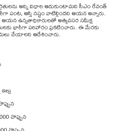
 రైతులను అన్ని విధాల ఆదుకుంటామని సీఎం రేవంత్
భారీగా పంట, ఆస్తి నష్టం వాటిల్లిందని ఆయన అన్నారు.
ిపై ఆయన ఉన్నతాధికారులతో అత్యవసర సమీక్ష
తులకు భారీగా పరిహారం ప్రకటించారు. ఈ మేరకు
 అమలు చేయాలని ఆదేశించారు.
ు
ఇల్లు
ొప్పున
,000 చొప్పున
000 చొప్పున