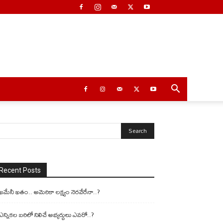
Recent Posts
ఖమేనీ ఖతం.. అమెరికా లక్ష్యం నెరవేరేనా..?
ఎన్నికల బరిలో నిలిచే అభ్యర్థులు ఎవరో..?