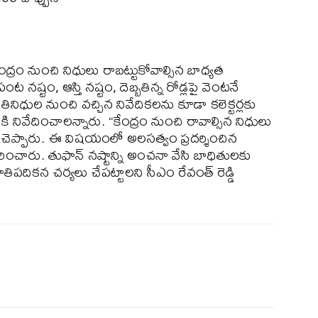
ంద్రం నుంచి నిధులు రాబట్టుకోవాల్సిన బాధ్యత
 నష్టం, ఆస్తి నష్టం, దెబ్బతిన్న రోడ్లపై వెంటనే
రతినిధుల నుంచి వచ్చిన నివేదికలను కూడా కలెక్టర్లకు
కి నివేదించాలన్నారు. “కేంద్రం నుంచి రావాల్సిన నిధులు
టిగా చెప్పారు. ఈ విషయంలో అలసత్వం ప్రదర్శించిన
ంచారు. తుఫాన్ నష్టాన్ని అంచనా వేసి బాధితులకు
ిపదికన చర్యలు చేపట్టాలని సీఎం రేవంత్ రెడ్డి