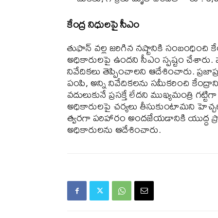
కేంద్ర నిధులపై సీఎం
తుఫాన్ వల్ల జరిగిన నష్టానికి సంబంధించి కే
అధికారులపై ఉందని సీఎం స్పష్టం చేశారు. పంట
నివేదికలు తెప్పించాలని ఆదేశించారు. ప్రజాప్
పంపి, అన్ని నివేదికలను సమీకరించి కేంద్రాని
వదులుకునే ప్రసక్తే లేదని ముఖ్యమంత్రి గట్
అధికారులపై చర్యలు తీసుకుంటామని హెచ్చరి
త్వరగా పరిహారం అందజేయడానికి యుద్ధ ప్రాత
అధికారులను ఆదేశించారు.