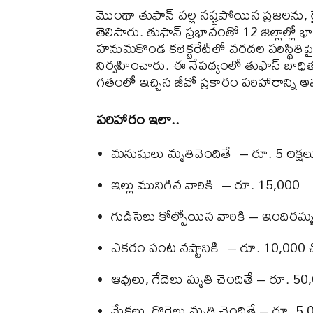
మొంథా తుఫాన్ వల్ల నష్టపోయిన ప్రజలను,
తెలిపారు. తుఫాన్ ప్రభావంతో 12 జిల్లాల్లో 
హనుమకొండ కలెక్టరేట్‌లో వరదల పరిస్థిత
నిర్వహించారు. ఈ నేపథ్యంలో తుఫాన్ బాధి
గతంలో ఇచ్చిన జీవో ప్రకారం పరిహారాన్ని
పరిహారం ఇలా..
మనుషులు మృతిచెందితే – రూ. 5 లక్షల
ఇల్లు మునిగిన వారికి – రూ. 15,000
గుడిసెలు కోల్పోయిన వారికి – ఇందిరమ్మ 
ఎకరం పంట నష్టానికి – రూ. 10,000 చ
ఆవులు, గేదెలు మృతి చెందితే – రూ. 50
మేకలు, గొర్రెలు మృతి చెందితే – రూ. 5,