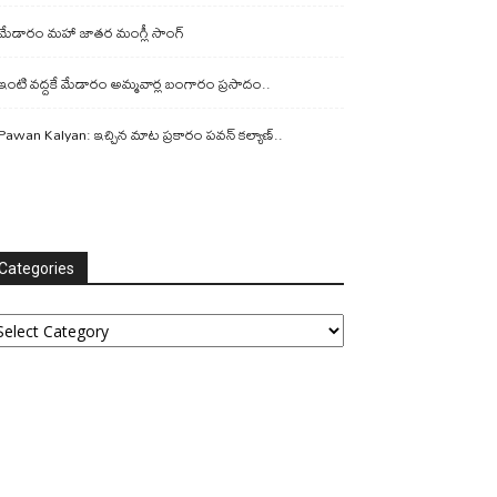
మేడారం మహా జాతర మంగ్లీ సాంగ్
ఇంటి వద్దకే మేడారం అమ్మవార్ల బంగారం ప్రసాదం..
Pawan Kalyan: ఇచ్చిన మాట ప్రకారం పవన్ కల్యాణ్..
Categories
tegories