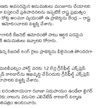
విస్తరణకు అవసరమైన అనుమతులు మంజూరు చేయాలని
స్తరించే ప్రతిపాదనలను ఇప్పటికే రాష్ట్ర ప్రభుత్వం
కోట్ల అంచనా వ్యయంతో ఈ ప్రాజెక్టును కేంద్ర – రాష్ట్ర
 ఆమోదించాలని విజ్ఞప్తి చేశారు.
భాగానికి కేబినెట్ ఆమోదంతో పాటు ఆర్థిక పరమైన
ికి అనుమతులు ఇవ్వాలని కోరారు.
 ఉన్న రీజనల్ రింగ్ రైలు ప్రాజెక్టును వీలైనంత తొందరగా
నం పోర్ట్ వరకు 12 లేన్ల గ్రీన్‌ఫీల్డ్ ఎక్స్‌ప్రెస్
ిడార్‌ను అభివృద్ధి చేసేందుకు గ్రీన్‌ఫీల్డ్ ఎక్స్‌ప్రెస్
ూపాలని విజ్ఞప్తి చేశారు.
త్రానికి నిరంతరాయంగా రవాణా సదుపాయం ఉండేలా టైగర్
వరకు నాలుగు వరుసల ఎలివేటేడ్ కారిడార్ నిర్మాణ
తిపత్రం అందించారు.