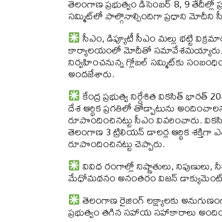
తెలంగాణ ప్రభుత్వం డిసెంబర్ 8, 9 తేదీల్లో ప్ర
సమ్మిట్‌లో పాల్గొనాల్సిందిగా ప్రధాని మోదీని 
సీఎం, డిప్యూటీ సీఎం మల్లు భట్టి విక్రమార్
కార్యాలయంలో మోదీతో సమావేశమయ్యారు. ఈ
నిర్వహించనున్న గ్లోబల్ సమ్మిట్‌కు సంబంధించ
అందజేశారు.
కేంద్ర ప్రభుత్వ నిర్దేశిత వికసిత్ భా
దేశ ఆర్థిక ప్రగతిలో తోడ్పాటును అందించాల
రూపొందించినట్టు సీఎం వివరించారు. వికసి
తెలంగాణ 3 ట్రిలియన్ డాలర్ల ఆర్థిక శక్తిగా
రూపొందించినట్టు చెప్పారు.
వివిధ రంగాల్లో నిష్ణాతులు, నిపుణులు
మేధోమథనం అనంతరం విజన్ డాక్యుమెంట్‌ను
తెలంగాణ రైజింగ్ లక్ష్యాలకు అనుగుణంగ
ప్రభుత్వం తగిన సహాయ సహాకారాలు అందించ