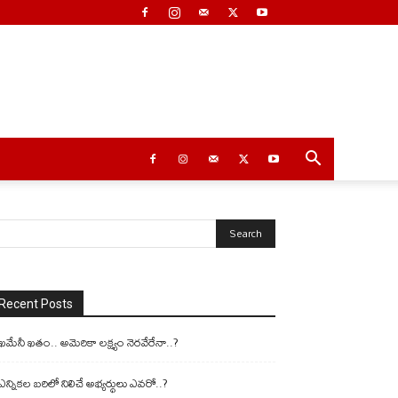
Recent Posts
ఖమేనీ ఖతం.. అమెరికా లక్ష్యం నెరవేరేనా..?
ఎన్నికల బరిలో నిలిచే అభ్యర్థులు ఎవరో..?