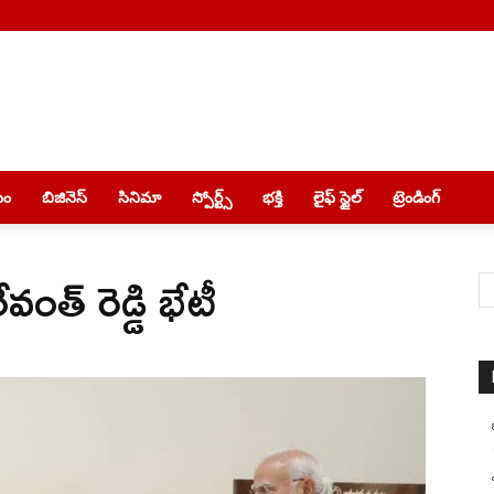
యం
బిజినెస్
సినిమా
స్పోర్ట్స్
భక్తి
లైఫ్ స్టైల్
ట్రెండింగ్
ంత్ రెడ్డి భేటీ