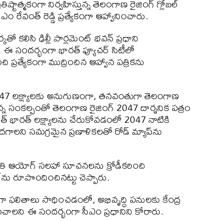
తిష్టాత్మకంగా నిర్వహిస్తున్న తెలంగాణ రైజింగ్ గ్లోబల్
సీఎం రేవంత్ రెడ్డి ప్రత్యేకంగా ఆహ్వానించారు.
కతో కలిసి ఢిల్లీ పార్లమెంట్ భవన్‌ ప్రధాని
 సందర్భంగా భారత్ ఫ్యూచర్ సిటీలో
ి ప్రత్యేకంగా ముద్రించిన ఆహ్వాన పత్రికను
రత్ 2047 లక్ష్యాలకు అనుగుణంగా, తనవంతుగా తెలంగాణ
న్న సంకల్పంతో తెలంగాణ రైజింగ్ 2047 దార్శనిక పత్రం
త్ భారత్ లక్ష్యాలను చేరుకోవడంలో 2047 నాటికి
 ఎదగాలని సమగ్రమైన ప్రణాళికలతో రోడ్ మ్యాప్‌ను
, నీతి ఆయోగ్ సలహా సూచనలను క్రోడీకరించి
 రూపొందించినట్టు చెప్పారు.
ా ఫలితాలు సాధించడంలో, అభివృద్ధి పనులకు కేంద్ర
ాలని ఈ సందర్భంగా సీఎం ప్రధానిని కోరారు.