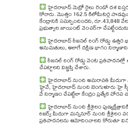
హైదరాబాద్ మెట్రో రైలు రెండో దశ 
కోరారు. మొత్తం 162.5 కిలోమీటర్ల పొడవునా వి
కేంద్రానికి సమర్పించిందని, రూ.43,848 వేల 
ప్రభుత్వాల జాయింట్ వెంచర్‌గా చేపట్టేందుకు
హైదరాబాద్ రీజనల్ రింగ్ రోడ్డు ఉత్తర 
అనుమతులు, అలాగే దక్షిణ భాగం నిర్మాణాన
రీజనల్ రింగ్ రోడ్డు వెంట ప్రతిపాదనల్లో
చేపట్టాలని విజ్ఞప్తి చేశారు.
హైదరాబాద్ నుంచి అమరావతి మీదుగా మచిలీపట్
హైవే, హైదరాబాద్ నుంచి బెంగుళూరు హై స్పీడ్ కార
వే నిర్మాణం చేపట్టేలా కేంద్రం ప్రత్యేక చోరవ చ
హైదరాబాద్ నుంచి శ్రీశైలం పుణ్యక్షే
రిజర్వ్ మీదుగా మన్ననూర్ నుంచి శ్రీశైలం 
ప్రతిపాదనలను ఆమోదించాలని కోరుతూ విన