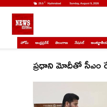
C
29.5
Hyderabad
Sunday, August 9, 2026
NewsBuz
హోమ్
ఆంధ్రప్రదేశ్
తెలంగాణ
నేషనల్
అంతర్జాతీ
ప్రధాని మోదీతో సీఎం రేవ