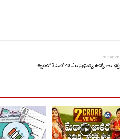
Next article
త్వరలోనే మరో 40 వేల ప్రభుత్వ ఉద్యోగాల భర్తీ