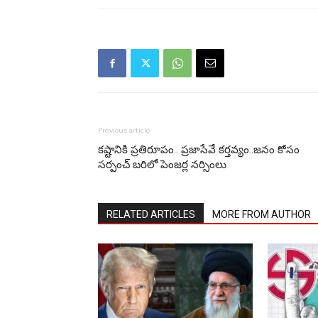
Previous article
కష్టానికి ప్రతిరూపం.. ప్రజాసేవే కర్తవ్యం..జనం కోసం
సర్పంచ్ బరిలో పెంజర్ల నర్సింలు
RELATED ARTICLES
MORE FROM AUTHOR