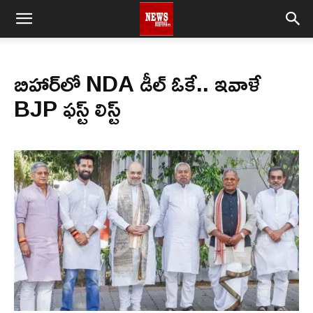
బిహార్‌లో NDA డీల్ ఓకే.. ఇవాళే
BJP ఫస్ట్ లిస్ట్