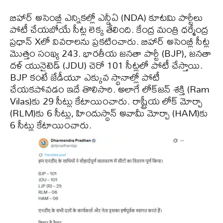
బిహార్ అసెంబ్లీ ఎన్నికల్లో ఎన్డీఏ (NDA) కూటమి పార్టీలు
పోటీ చేయబోయే సీట్ల లెక్క తేలింది. కేంద్ర మంత్రి ధర్మేంద్ర
ప్రధాన్ Xలో వివరాలను ప్రకటించారు. బిహార్ అసెంబ్లీ సీట్ల
మెుత్తం సంఖ్య 243. భారతీయ జనతా పార్టీ (BJP), జనతా
దళ్ యునైటెడ్ (JDU) చెరో 101 సీట్లలో పోటీ చేస్తాయి.
BJP కంటే జేడీయూ ఎక్కువ స్థానాల్లో పోటీ
చేయకపోవడం ఇదే తొలిసారి. అలాగే లోక్‌జన్ శక్తి (Ram
Vilas)కు 29 సీట్లు కేటాయించారు. రాష్ట్రీయ లోక్‌ మోర్చా
(RLM)కు 6 సీట్లు, హిందుస్థాన్ అవామీ మోర్చా (HAM)కు
6 సీట్లు కేటాయించారు.