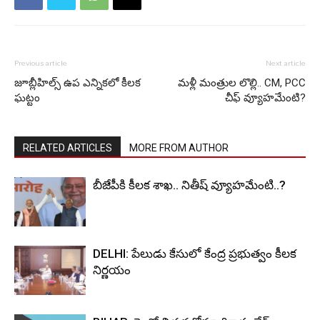
Previous article
Next article
జూబ్లీహిల్స్ ఉప ఎన్నికలో కీలక
మళ్లీ మంత్రుల లొల్లి.. CM, PCC
ఘట్టం
చీఫ్ వ్యూహమేంటి?
RELATED ARTICLES
MORE FROM AUTHOR
బీజేపీకి కీలక శాఖ.. నితీష్ వ్యూహమేంటి..?
DELHI: పేలుడు కేసులో కేంద్ర ప్రభుత్వం కీలక
నిర్ణయం