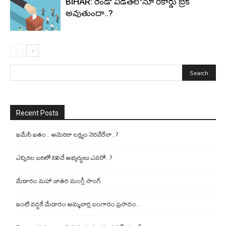
BIHAR: రెండో విడతలోనూ రికార్డు బ్రేక్
అవుతుందా..?
Recent Posts
ఖమేనీ ఖతం.. అమెరికా లక్ష్యం నెరవేరేనా..?
ఎన్నికల బరిలో నిలిచే అభ్యర్థులు ఎవరో..?
మేడారం మహా జాతర మంగ్లీ సాంగ్
ఇంటి వద్దకే మేడారం అమ్మవార్ల బంగారం ప్రసాదం..