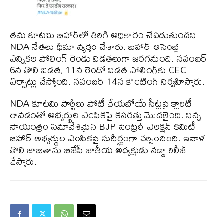
తమ కూటమి బిహార్‌లో తిరిగి అధికారం చేపడుతుందని
NDA నేతలు ధీమా వ్యక్తం చేశారు. బిహార్ అసెంబ్లీ
ఎన్నికల పోలింగ్ రెండు విడతలుగా జరగనుంది. నవంబర్
6న తొలి విడత, 11న రెండో విడత పోలింగ్‌కు CEC
ఏర్పాట్లు చేస్తోంది. నవంబర్ 14న కౌంటింగ్ నిర్వహిస్తారు.
NDA కూటమి పార్టీలు పోటీ చేయబోయే సీట్లపై క్లారిటీ
రావడంతో అభ్యర్థుల ఎంపికపై కసరత్తు మొదలైంది. నిన్న
సాయంత్రం సమావేశమైన BJP సెంట్రల్ ఎలక్షన్ కమిటీ
బిహార్ అభ్యర్థుల ఎంపికపై సుదీర్ఘంగా చర్చించింది. ఇవాళ
తొలి జాబితాను బిజేపీ జాతీయ అధ్యక్షుడు నడ్డా రిలీజ్
చేస్తారు.