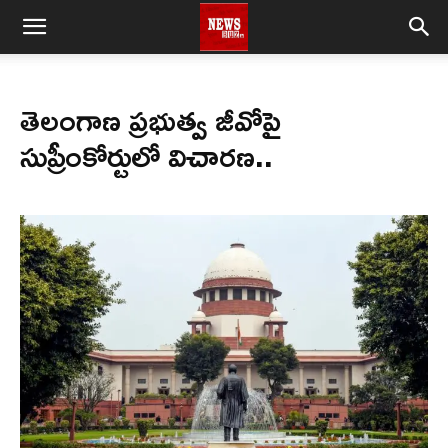
తెలంగాణ ప్రభుత్వ జీవో‌పై
సుప్రీంకోర్టులో విచారణ..