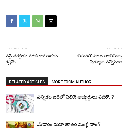
Previous article
Next article
వన్డే వరల్డ్‌కప్ వరకు కొనసాగడం
బిహార్‌తో పాటు జూబ్లీహిల్స్
కష్టమే
షెడ్యూల్ వచ్చేసింది
RELATED ARTICLES
MORE FROM AUTHOR
ఎన్నికల బరిలో నిలిచే అభ్యర్థులు ఎవరో..?
మేడారం మహా జాతర మంగ్లీ సాంగ్