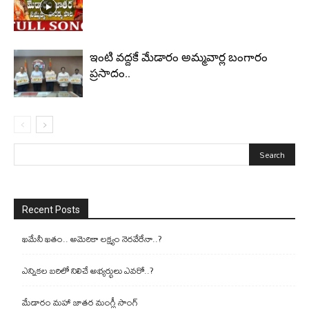
ఇంటి వద్దకే మేడారం అమ్మవార్ల బంగారం
ప్రసాదం..
Recent Posts
ఖమేనీ ఖతం.. అమెరికా లక్ష్యం నెరవేరేనా..?
ఎన్నికల బరిలో నిలిచే అభ్యర్థులు ఎవరో..?
మేడారం మహా జాతర మంగ్లీ సాంగ్