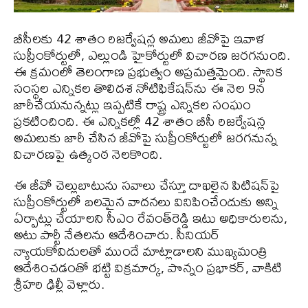
బీసీలకు 42 శాతం రిజర్వేషన్ల అమలు జీవోపై ఇవాళ
సుప్రీంకోర్టులో, ఎల్లుండి హైకోర్టులో విచారణ జరగనుంది.
ఈ క్రమంలో తెలంగాణ ప్రభుత్వం అప్రమత్తమైంది. స్థానిక
సంస్థల ఎన్నికల తొలిదశ నోటిఫికేషన్‌ను ఈ నెల 9న
జారీచేయనున్నట్లు ఇప్పటికే రాష్ట్ర ఎన్నికల సంఘం
ప్రకటించింది. ఈ ఎన్నికల్లో 42 శాతం బీసీ రిజర్వేషన్ల
అమలుకు జారీ చేసిన జీవోపై సుప్రీంకోర్టులో జరగనున్న
విచారణపై ఉత్కంఠ నెలకొంది.
ఈ జీవో చెల్లుబాటును సవాలు చేస్తూ దాఖలైన పిటిషన్‌పై
సుప్రీంకోర్టులో బలమైన వాదనలు వినిపించేందుకు అన్ని
ఏర్పాట్లు చేయాలని సీఎం రేవంత్‌రెడ్డి ఇటు అధికారులను,
అటు పార్టీ నేతలను ఆదేశించారు. సీనియర్‌
న్యాయకోవిదులతో ముందే మాట్లాడాలని ముఖ్యమంత్రి
ఆదేశించడంతో భట్టి విక్రమార్క, పొన్నం ప్రభాకర్, వాకిటి
శ్రీహరి ఢిల్లీ వెళ్లారు.