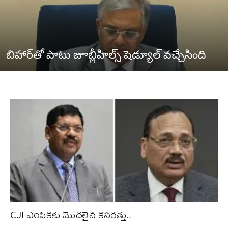
బిహార్‌తో పాటు జూబ్లీహిల్స్ షెడ్యూల్ వచ్చేసింది
CJI ఎంపికకు మొదలైన కసరత్తు..