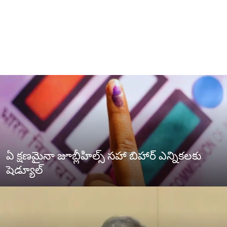
ఏ క్షణమైనా జూబ్లీహిల్స్ సహా బిహార్‌ ఎన్నికలకు
షెడ్యూల్‌