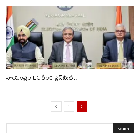
సాయంత్రం EC కీలక ప్రెస్‌మీట్..
1
2