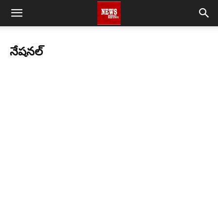
నేషనల్