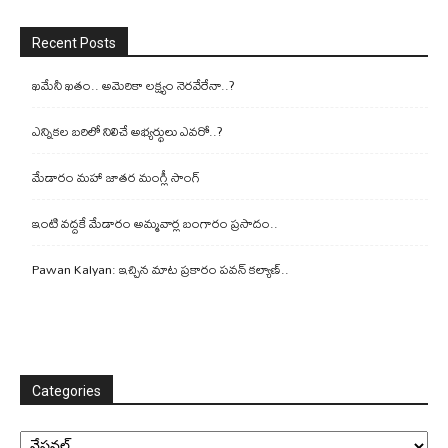
Recent Posts
ఖమేనీ ఖతం.. అమెరికా లక్ష్యం నెరవేరేనా..?
ఎన్నికల బరిలో నిలిచే అభ్యర్థులు ఎవరో..?
మేడారం మహా జాతర మంగ్లీ సాంగ్
ఇంటి వద్దకే మేడారం అమ్మవార్ల బంగారం ప్రసాదం..
Pawan Kalyan: ఇచ్చిన మాట ప్రకారం పవన్ కల్యాణ్..
Categories
Categories