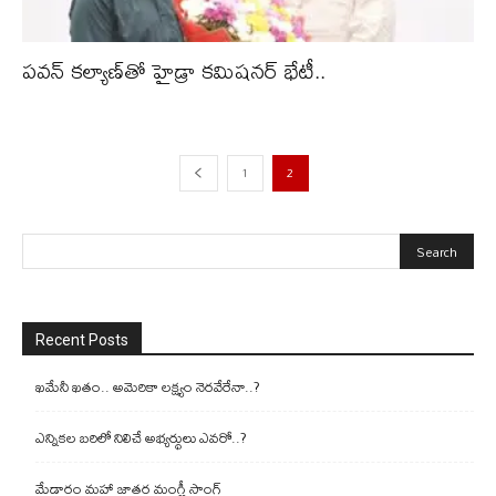
పవన్ కల్యాణ్‌తో హైడ్రా కమిషనర్ భేటీ..
1
2
Recent Posts
ఖమేనీ ఖతం.. అమెరికా లక్ష్యం నెరవేరేనా..?
ఎన్నికల బరిలో నిలిచే అభ్యర్థులు ఎవరో..?
మేడారం మహా జాతర మంగ్లీ సాంగ్