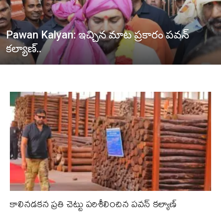
Pawan Kalyan: ఇచ్చిన మాట ప్రకారం పవన్
కల్యాణ్..
కాలినడకన ప్రతి చెట్టు పరిశీలించిన పవన్ కల్యాణ్