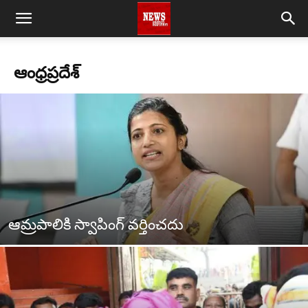
ఆంధ్రప్రదేశ్
ఆమ్రపాలికి స్వాపింగ్‌ వర్తించదు