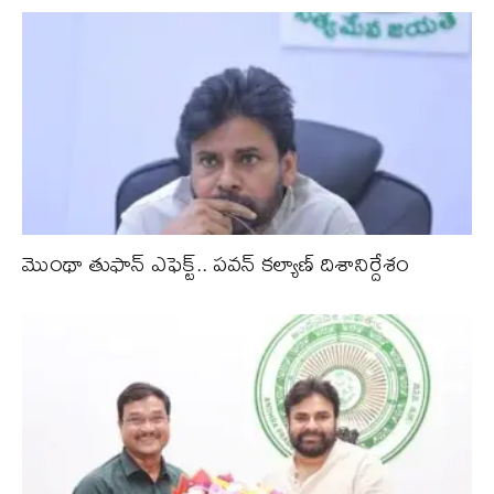
మొంథా తుఫాన్ ఎఫెక్ట్.. పవన్ కల్యాణ్ దిశానిర్దేశం